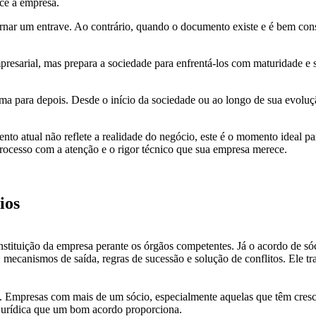
ece a empresa.
ar um entrave. Ao contrário, quando o documento existe e é bem constr
sarial, mas prepara a sociedade para enfrentá-los com maturidade e segu
 para depois. Desde o início da sociedade ou ao longo de sua evoluçã
to atual não reflete a realidade do negócio, este é o momento ideal par
rocesso com a atenção e o rigor técnico que sua empresa merece.
ios
onstituição da empresa perante os órgãos competentes. Já o acordo de s
a, mecanismos de saída, regras de sucessão e solução de conflitos. Ele t
 Empresas com mais de um sócio, especialmente aquelas que têm cresci
 jurídica que um bom acordo proporciona.