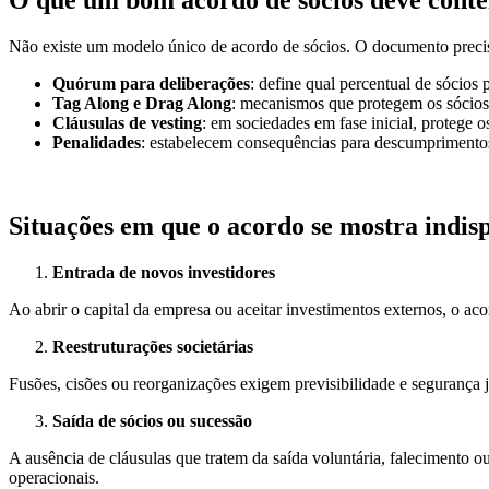
O que um bom acordo de sócios deve conte
Não existe um modelo único de acordo de sócios. O documento precisa
Quórum para deliberações
: define qual percentual de sócios 
Tag Along e Drag Along
: mecanismos que protegem os sócios
Cláusulas de vesting
: em sociedades em fase inicial, protege o
Penalidades
: estabelecem consequências para descumprimentos 
Situações em que o acordo se mostra indis
Entrada de novos investidores
Ao abrir o capital da empresa ou aceitar investimentos externos, o ac
Reestruturações societárias
Fusões, cisões ou reorganizações exigem previsibilidade e segurança 
Saída de sócios ou sucessão
A ausência de cláusulas que tratem da saída voluntária, falecimento 
operacionais.