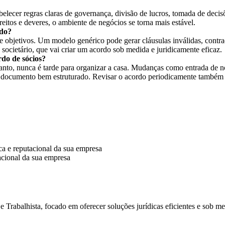
elecer regras claras de governança, divisão de lucros, tomada de decis
eitos e deveres, o ambiente de negócios se torna mais estável.
rdo?
objetivos. Um modelo genérico pode gerar cláusulas inválidas, contrad
o societário, que vai criar um acordo sob medida e juridicamente eficaz.
do de sócios?
tanto, nunca é tarde para organizar a casa. Mudanças como entrada de no
 documento bem estruturado. Revisar o acordo periodicamente também 
ca e reputacional da sua empresa
e Trabalhista, focado em oferecer soluções jurídicas eficientes e sob me